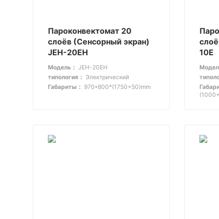
Пароконвектомат 20
Паро
слоёв (Сенсорный экран)
слоё
JEH-20EH
10E
Модель：
JEH-20EH
Моде
типология：
Электрический
типол
Габариты：
970*800*(1750+50)mm
Габар
(1000