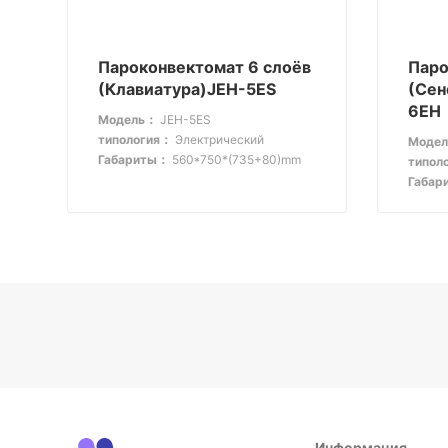
Пароконвектомат 6 слоёв
Паро
(Клавиатура)JEH-5ES
(Сенс
6EH
Модель：
JEH-5ES
типология：
Электрический
Моде
Габариты：
560*750*(735+80)mm
типол
Габар
Информация