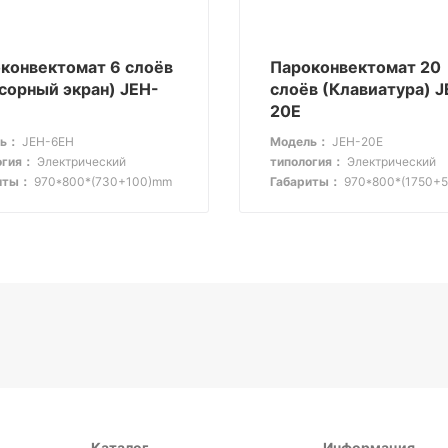
конвектомат 6 слоёв
Пароконвектомат 20
орный экран) JEH-
слоёв (Клавиатура) J
20E
ль：
JEH-6EH
Модель：
JEH-20E
огия：
Электрический
типология：
Электрический
иты：
970*800*(730+100)mm
Габариты：
970*800*(1750+
Каталог
Информация