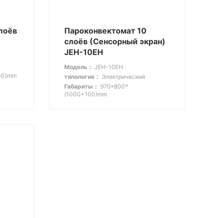
лоёв
Пароконвектомат 10
слоёв (Сенсорный экран)
JEH-10EH
Модель：
JEH-10EH
00)mm
типология：
Электрический
Габариты：
970*800*
(1000+100)mm