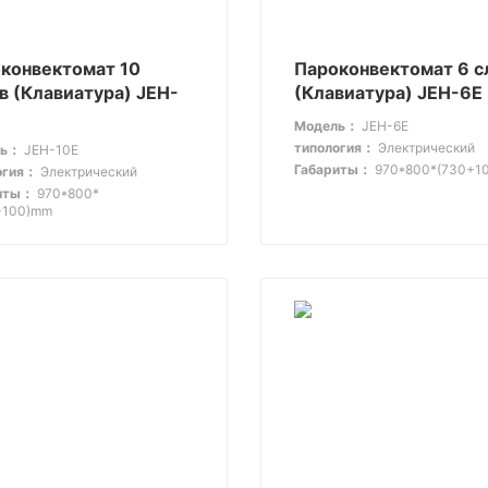
конвектомат 10
Пароконвектомат 6 с
в (Клавиатура) JEH-
(Клавиатура) JEH-6E
Модель：
JEH-6E
типология：
Электрический
ль：
JEH-10E
Габариты：
970*800*(730+1
огия：
Электрический
иты：
970*800*
+100)mm