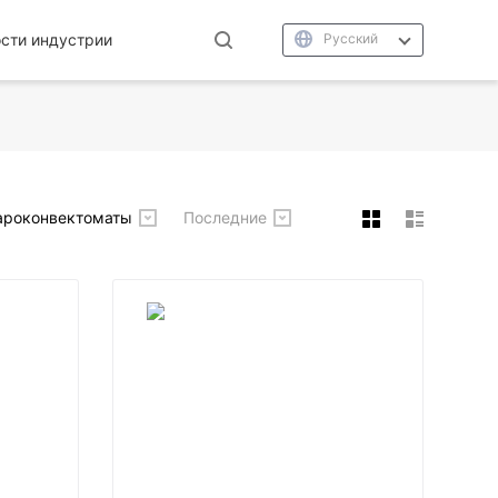
сти индустрии
Русский
ароконвектоматы
Последние