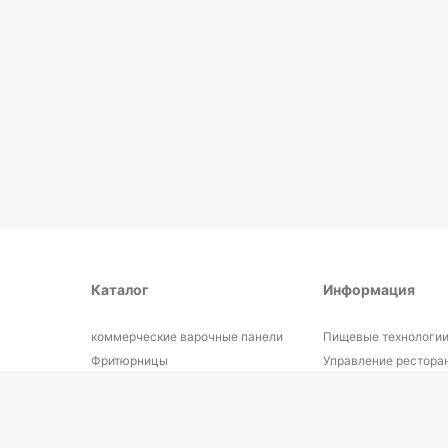
Каталог
Информация
коммерческие варочные панели
Пищевые технологи
Фритюрницы
Управление рестора
и
комбинированная печь
Кухонные советы
альности
Профессиональные грили
Диетология
+ другие товары
Кулинарная книга