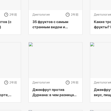
2年前
Диетология
2年前
Диетологи
тов (с
35 фруктов с самым
Какие тр
)
странным видом и
фрукты? 
вкусом в мире (с
129 троп
иллюстрациями)
от А до Я
2年前
Диетология
2年前
Диетологи
Джекфрут против
Джекфрут
орте,
Дуриана: в чем разница?
вкус, пищ
евой
(с картинками)
многое д