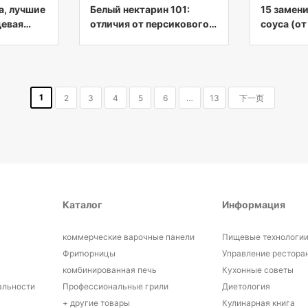
а, лучшие
Белый нектарин 101:
15 замен
щевая
отличия от персикового
соуса (от
масла и пищевая
худшему)
ценность
1
2
3
4
5
6
…
13
下一页
Каталог
Информация
коммерческие варочные панели
Пищевые технологи
Фритюрницы
Управление рестора
и
комбинированная печь
Кухонные советы
альности
Профессиональные грили
Диетология
+ другие товары
Кулинарная книга