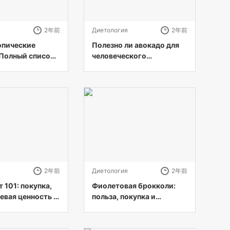
я
2年前
Диетология
2年前
опические
Полезно ли авокадо для
Полный список
человеческого
ических фруктов
организма? полное
 (с картинками)
руководство
я
2年前
Диетология
2年前
 101: покупка,
Фиолетовая брокколи:
евая ценность и
польза, покупка и
ругое
приготовление!