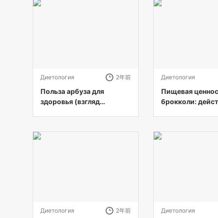
Диетология
2年前
Диетология
Польза арбуза для
Пищевая ценно
здоровья (взгляд
брокколи: дейс
диетолога)
ли она полезна 
здоровья?
Диетология
2年前
Диетология