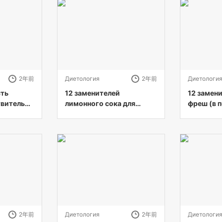
2年前
Диетология
2年前
Диетологи
сть
12 заменителей
12 замен
твительно
лимонного сока для
фреш (в 
для
любого рецепта
убывания
2年前
Диетология
2年前
Диетологи