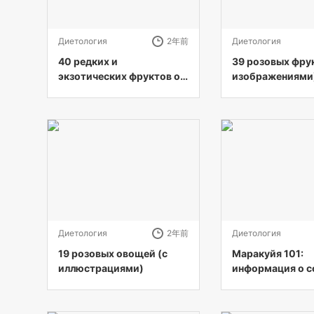
Диетология
2年前
Диетология
40 редких и
39 розовых фрук
экзотических фруктов от
изображениями
А до Я (с картинками)
Диетология
2年前
Диетология
19 розовых овощей (с
Маракуйя 101:
иллюстрациями)
информация о с
хранении и пищ
ценности