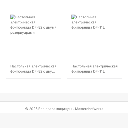
DF-30A
Два резервуарами DF-26-
2
Настольная электрическая
Настольная электрическая
фритюрница DF-82 с двумя
фритюрница DF-11L
резервуарами
© 2026 Все права защищены Masterchefworks