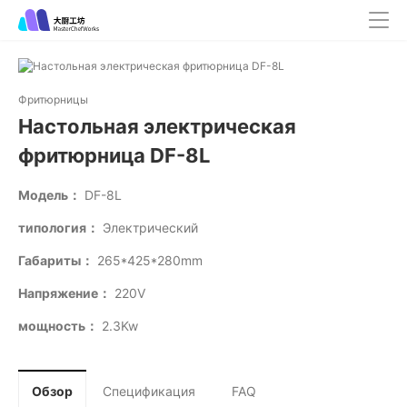
Фритюрницы
Настольная электрическая
фритюрница DF-8L
Модель：
DF-8L
типология：
Электрический
Габариты：
265*425*280mm
Напряжение：
220V
мощность：
2.3Kw
Обзор
Спецификация
FAQ