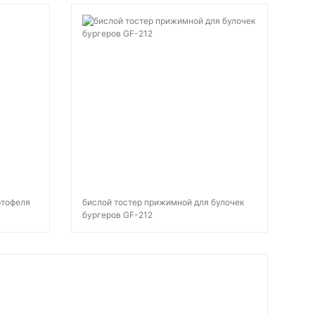
ртофеля
бислой тостер прижимной для булочек
бургеров GF-212