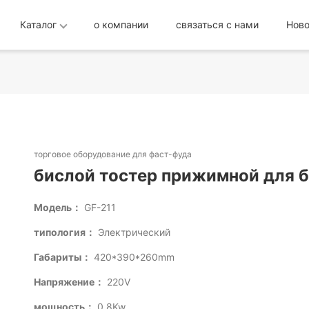
Каталог
о компании
связаться с нами
Ново
торговое оборудование для фаст-фуда
бислой тостер прижимной для б
Модель：
GF-211
типология：
Электрический
Габариты：
420*390*260mm
Напряжение：
220V
мощность：
0.8Kw