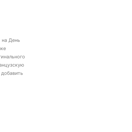
 на День
нке
гинального
ранцузскую
 добавить