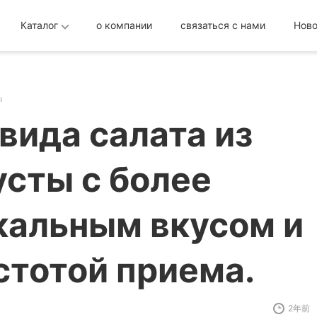
Каталог
о компании
связаться с нами
Ново
ы
 вида салата из
усты с более
кальным вкусом и
стотой приема.
2年前