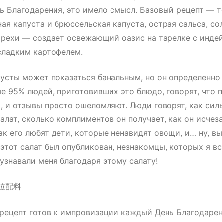
ь Благодарения, это имело смысл. Базовый рецепт — 
ая капуста и брюссельская капуста, острая сальса, со
рехи — создает освежающий оазис на тарелке с инде
сладким картофелем.
пусты может показаться банальным, но он определенно
е 95% людей, приготовивших это блюдо, говорят, что 
а, и отзывы просто ошеломляют. Люди говорят, как сил
салат, сколько комплиментов он получает, как он исчез
ак его любят дети, которые ненавидят овощи, и… ну, вы
к этот салат был опубликован, незнакомцы, которых я в
 узнавали меня благодаря этому салату!
 рецепт готов к импровизации каждый День Благодаре