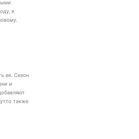
ными
оду, я
новому.
ь ее. Сезон
ени и
добавляют
шутто также