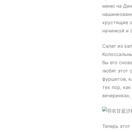
меню на Ден
нашинкованн
хрустящие о
начинкой и 
Салат из ка
Колоссальны
бы его снов
любят этот 
фуршетов, к
тех пор, ка
вечеринках,
Теперь этот