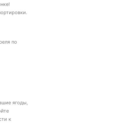
нке!
портировки.
реля по
вшие ягоды,
ойте
сти к