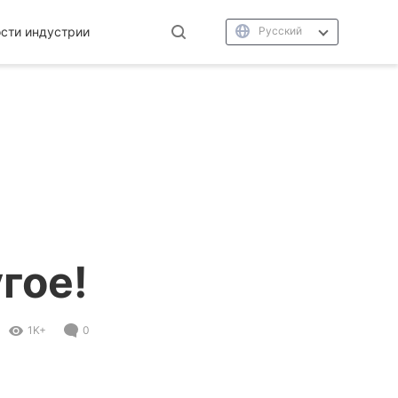
сти индустрии
Русский
гое!
1K+
0