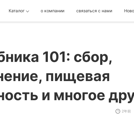
Каталог
о компании
связаться с нами
Ново
ника 101: сбор,
нение, пищевая
ность и многое дру
2年前