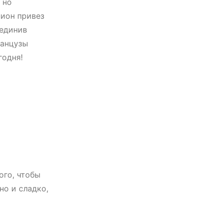
 но
пион привез
ъединив
ранцузы
годня!
ого, чтобы
но и сладко,