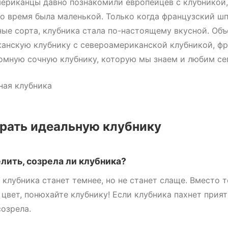
ериканцы давно познакомили европейцев с клубникой,
то время была маленькой. Только когда французский ш
ные сорта, клубника стала по-настоящему вкусной. Об
анскую клубнику с североамериканской клубникой, ф
омную сочную клубнику, которую мы знаем и любим се
рать идеальную клубнику
лить, созрела ли клубника?
 клубника станет темнее, но не станет слаще. Вместо т
 цвет, понюхайте клубнику! Если клубника пахнет прият
созрела.