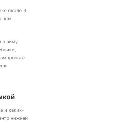
ике около 3
, как
 на зиму
убники,
Заморозьте
 для
мкой
а и каких-
ентр нижней