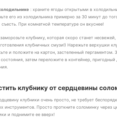
 холодильнике
: храните ягоды открытыми в холодильн
ньте его из холодильника примерно за 30 минут до того
о съесть. При комнатной температуре он вкуснее!
 заморозьте клубнику, которая скоро станет несвежей,
иготовления клубничных смузи!) Нарежьте верхушки кл
ьте и положите на картон, застеленный пергаментом. 
 состояния, затем переложите в контейнер, пригодный
ния.
стить клубнику от сердцевины соло
рдцевину клубники очень просто, не требует беспорядк
х инструментов. Просто проткните соломинку через ц
ики и поднимите ее вверх!