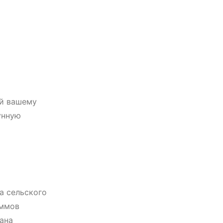
ый вашему
унную
а сельского
аммов
кана