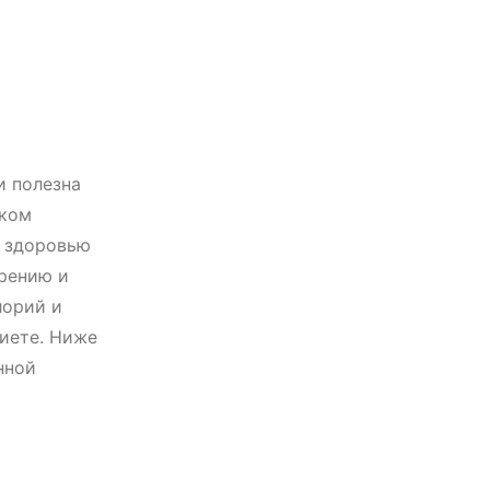
и полезна
иком
т здоровью
арению и
лорий и
диете. Ниже
нной