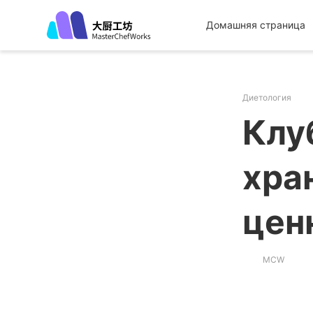
Домашняя страница
Диетология
Клуб
хра
цен
MCW