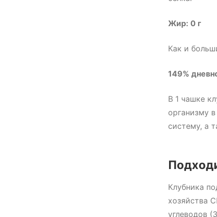
Жир: 0 г
Как и больш
149% дневн
В 1 чашке к
организму в
систему, а 
Подходи
Клубника по
хозяйства С
углеводов (