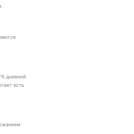
.
вляются
2% дневной
огает есть
ержанием