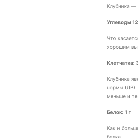
Клубника — 
Углеводы
12
Что касаетс
хорошим выб
Клетчатка: 
Клубника яв
нормы (ДВ).
меньше и те
Белок: 1 г
Как и больш
белка.