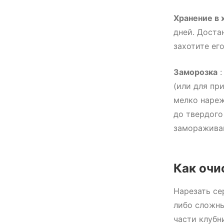
Хранение в
дней. Доста
захотите ег
Заморозка
:
(или для пр
мелко нареж
до твердого
заморажива
Как очи
Нарезать се
либо сложны
части клубн