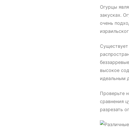
Огурцы явля
закусках. О
очень подхо
израильског
Существует 
распростран
беззарревые
высокое сод
идеальным д
Проверьте 
сравнения ц
разрезать о