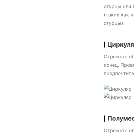
огурцы или 
(таких как 
огурцы).
Циркул
Отрежьте об
конец. Пров
предпочтите
Полумес
Отрежьте об