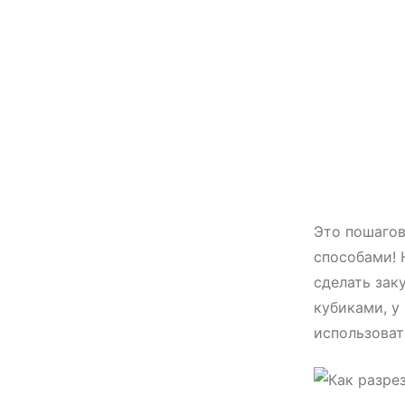
Это пошагов
способами! 
сделать зак
кубиками, у
использоват