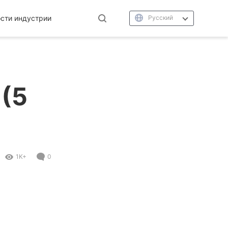
сти индустрии
Русский
 (5
1K+
0