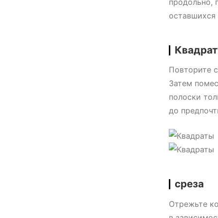
продольно, 
оставшихся 
Квадра
Повторите с
Затем помес
полоски тол
до предпочт
среза
Отрежьте ко
в зависимос