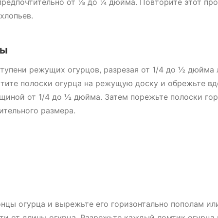
предпочтительно от ⅛ до ¼ дюйма. Повторите этот про
хлопьев.
ты
тупени режущих огурцов, разрезая от 1/4 до ½ дюйма 
тите полоски огурца на режущую доску и обрежьте вд
щиной от 1/4 до ½ дюйма. Затем порежьте полоски го
ительного размера.
нцы огурца и вырежьте его горизонтально пополам ил
ти от длины огурца. Разрежьте каждый ломтик огурца