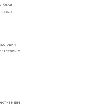
х блюд
олевые
ько один
ветствии с
естите две