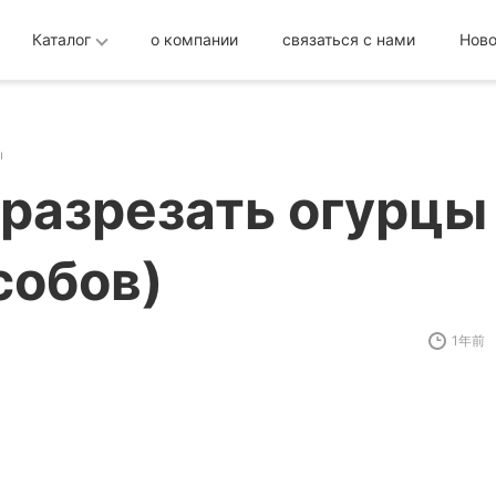
Каталог
о компании
связаться с нами
Ново
ы
 разрезать огурцы
собов)
1年前