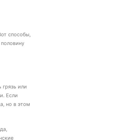
Вот способы,
ь половину
 грязь или
и. Если
а, но в этом
да,
нские