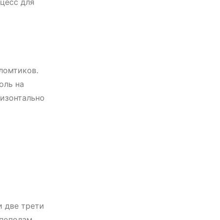
цесс для
ломтиков.
оль на
ризонтально
и две трети
 пополам