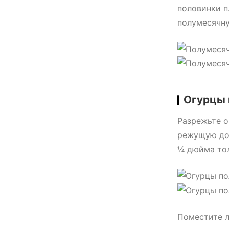
половинки п
полумесячну
Огурцы
Разрежьте о
режущую дос
¼ дюйма тол
Поместите л