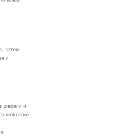
о, затем
он и
чтениями и
 тонкокожие
 я