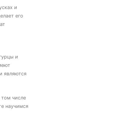
усках и
елает его
ат
гурцы и
меют
и являются
 том числе
те научимся