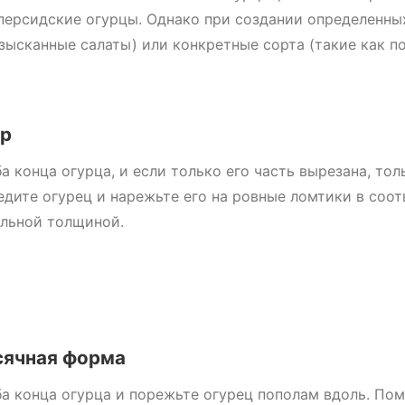
персидские огурцы. Однако при создании определенны
изысканные салаты) или конкретные сорта (такие как п
яр
а конца огурца, и если только его часть вырезана, тол
едите огурец и нарежьте его на ровные ломтики в соот
льной толщиной.
ячная форма
а конца огурца и порежьте огурец пополам вдоль. Пом