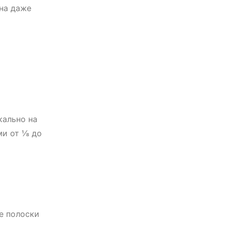
на даже
кально на
ми от ⅛ до
е полоски