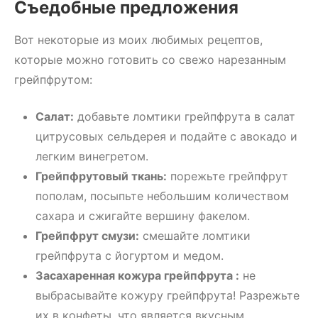
Съедобные предложения
Вот некоторые из моих любимых рецептов,
которые можно готовить со свежо нарезанным
грейпфрутом:
Салат:
добавьте ломтики грейпфрута в салат
цитрусовых сельдерея и подайте с авокадо и
легким винегретом.
Грейпфрутовый ткань:
порежьте грейпфрут
пополам, посыпьте небольшим количеством
сахара и сжигайте вершину факелом.
Грейпфрут смузи:
смешайте ломтики
грейпфрута с йогуртом и медом.
Засахаренная кожура грейпфрута
:
не
выбрасывайте кожуру грейпфрута! Разрежьте
их в конфеты, что является вкусным