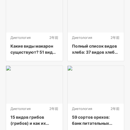
Диетология
2年前
Диетология
2年前
Какие виды макарон
Полный список видов
существуют? 51 вид
хлеба: 37 видов хлеба
макарон от А до Я (с
от А до Я (с
картинками)
картинками)
Диетология
2年前
Диетология
2年前
15 видов грибов
59 сортов орехов:
(грибов) и как их
банк питательных
приготовить
веществ, подаренный