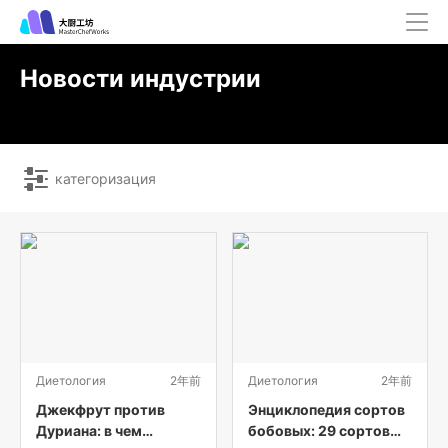
Новости индустрии
категоризация
Диетология
2年前
Диетология
2年前
Джекфрут против
Энциклопедия сортов
Дуриана: в чем
бобовых: 29 сортов