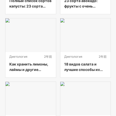
Полный список сортов
23 сорта авокадо:
капусты: 23 сорта
фрукты с очень
капусты от А до Я (с
высокой питательной
картинками)
ценностью
Диетология
2年前
Диетология
2年前
Как хранить лимоны,
18 видов салата и
лаймы и другие
лучшие способы их
цитрусовые, чтобы их
употребления
вкус сохранялся
дольше