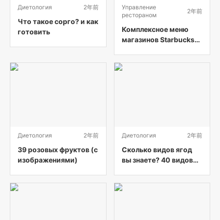
Диетология
2年前
Управление
2年前
рестораном
Что такое сорго? и как
Комплексное меню
готовить
магазинов Starbucks
по всему миру
(включая кофе,
напитки, еду и цены)
Диетология
2年前
Диетология
2年前
39 розовых фруктов (с
Сколько видов ягод
изображениями)
вы знаете? 40 видов
ягод от А до Я (с
картинками)