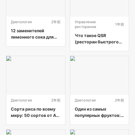
Диетология
2年前
Управление
1年前
рестораном
12 заменителей
Что такое QSR
лимонного сока для
(ресторан быстрого
любого рецепта
питания)?
Диетология
2年前
Диетология
2年前
Сорта риса по всему
Один из самых
миру: 50 сортов от А
популярных фруктов:
до Я (с картинками)
25 видов бананов от А
до Я (с картинками)