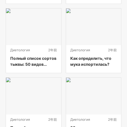
разница? (с
бобовых от А до Я (с
картинками)
картинками)
Диетология
2年前
Диетология
2年前
Полный список сортов
Как определить, что
тыквы: 50 видов
мука испортилась?
тыквы от А до Я (с
картинками)
Диетология
2年前
Диетология
2年前